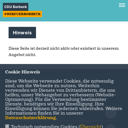
CDU Borbeck
#WIRFUERBORBECK
Hinweis
Diese Seite ist derzeit nicht aktiv oder existiert in unserem
Angebot nicht.
Cookie Hinweis
Homepage des CDU Stadtbezirksverband Borbeck
Diese Webseite verwendet Cookies, die notwendig
sind, um die Webseite zu nutzen. Weiterhin
verwenden wir Dienste von Drittanbietern, die uns
helfen, unser Webangebot zu verbessern (Website-
Optmierung). Für die Verwendung bestimmter
IMPRESSUM
DATENSCHUTZ
KONTAKT
Dienste, benötigen wir Ihre Einwilligung. Ihre
Einwilligung können Sie jederzeit widerrufen. Weitere
CDU Kreisverband Essen
Informationen finden Sie in unserer
Datenschutzerklärung
.
Technisch notwendige Cookies (
Übersicht
)