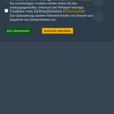
CDU Nordrhein-Westfalen
Die notwendigen Cookies werden allein für den
ordnungsgemäßen Gebrauch der Webseite benötigt.
Cookies von Drittanbietern (
Übersicht
)
Zur Optimierung unserer Webseite binden wir Dienste und
CDU Deutschlands
Angebote von Drittanbietern ein.
@2026 CDU Stadtbezirksverband
Realisation: Sharkness Media
Alle akzeptieren
Auswahl speichern
Borbeck
GmbH & Co. KG
Alle Rechte vorbehalten.