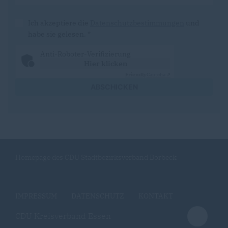
Ich akzeptiere die
Datenschutzbestimmungen
und
habe sie gelesen.
*
Anti-Roboter-Verifizierung
Hier klicken
Friendly
Captcha ⇗
ABSCHICKEN
Homepage des CDU Stadtbezirksverband Borbeck
IMPRESSUM
DATENSCHUTZ
KONTAKT
CDU Kreisverband Essen