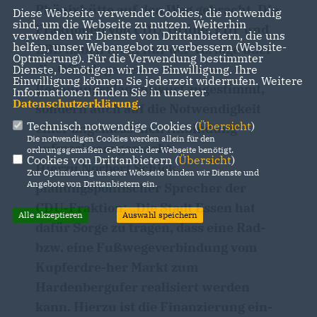
Phönixhütte auf den Weg gebracht. Die
Diese Webseite verwendet Cookies, die notwendig
sind, um die Webseite zu nutzen. Weiterhin
Fraktionen von CDU, Grüne, FDP und
verwenden wir Dienste von Drittanbietern, die uns
helfen, unser Webangebot zu verbessern (Website-
EBB haben nicht nur der Vorlage über
Optmierung). Für die Verwendung bestimmter
die Offenlage des
Dienste, benötigen wir Ihre Einwilligung. Ihre
Einwilligung können Sie jederzeit widerrufen. Weitere
Bebauungsplanentwurf zugestimmt,
Informationen finden Sie in unserer
Datenschutzerklärung
.
sondern auch auf die Notwendigkeit
Technisch notwendige Cookies (
Übersicht
)
einer angemessenen Anbindung
Die notwendigen Cookies werden allein für den
aufmerksam gemacht.
ordnungsgemäßen Gebrauch der Webseite benötigt.
Cookies von Drittanbietern (
Übersicht
)
Hierzu Norbert Schick,
Zur Optimierung unserer Webseite binden wir Dienste und
Angebote von Drittanbietern ein.
planungspolitischer Sprecher der
CDU-Fraktion: „Die Stadt Essen hat
Alle akzeptieren
Auswahl speichern
dafür Sorge zu tragen, dass eine Rad-
bzw. eine Fußwegeverbindung vom
Kupferdre-her Markt zum
Hardenbergufer realisiert werden
kann. Hierzu ist die Finanzierung ein-