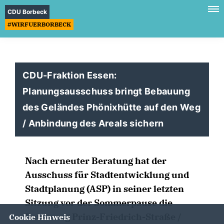
CDU Borbeck
#WIRFUERBORBECK
CDU-Fraktion Essen:
Planungsausschuss bringt Bebauung
des Geländes Phönixhütte auf den Weg
/ Anbindung des Areals sichern
Nach erneuter Beratung hat der
Ausschuss für Stadtentwicklung und
Stadtplanung (ASP) in seiner letzten
Sitzung vor der Sommerpause die
Bebauung Prinz-Friedrich-Straße /
Cookie Hinweis