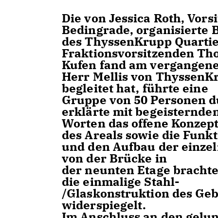
Die von Jessica Roth, Vor
Bedingrade, organisierte 
des ThyssenKrupp Quartier
Fraktionsvorsitzenden T
Kufen fand am vergangen
Herr Mellis von ThyssenKr
begleitet hat, führte eine
Gruppe von 50 Personen d
erklärte mit begeisternde
Worten das offene Konzept
des Areals sowie die Funk
und den Aufbau der einzel
von der Brücke in
der neunten Etage brachte
die einmalige Stahl-
/Glaskonstruktion des Geb
widerspiegelt.
Im Anschluss an den gelu