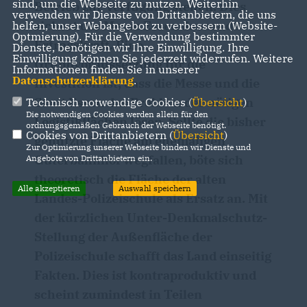
sind, um die Webseite zu nutzen. Weiterhin
Betrieb zur Verfügung stehen. Dies
verwenden wir Dienste von Drittanbietern, die uns
sichert der Messe Essen dauernde
helfen, unser Webangebot zu verbessern (Website-
Optmierung). Für die Verwendung bestimmter
Ertragskraft. Eine
Dienste, benötigen wir Ihre Einwilligung. Ihre
Einwilligung können Sie jederzeit widerrufen. Weitere
Grundvoraussetzung für die
Informationen finden Sie in unserer
Datenschutzerklärung
.
Investition ist, dass die Messe und die
Stadt Essen das Problem der nötigen
Technisch notwendige Cookies (
Übersicht
)
Die notwendigen Cookies werden allein für den
Logistikflächen lösen. Sollte die bisher
ordnungsgemäßen Gebrauch der Webseite benötigt.
Cookies von Drittanbietern (
Übersicht
)
genutzte Fläche am ehemaligen
Zur Optimierung unserer Webseite binden wir Dienste und
Güterbahnhof wegfallen, böte sich
Angebote von Drittanbietern ein.
theoretisch die Fläche der alten
Alle akzeptieren
Auswahl speichern
Landes-Polizeischule als Ersatz an. Mit
der kürzlichen Unter-Denkmalschutz-
Stellung der Außenfläche der
Polizeischule schafft das Land einseitig
Fakten. Dies ist kontraproduktiv und
scheint zumindest in Teilen