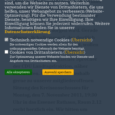
anstehende Bundesparteitag wird über
sind, um die Webseite zu nutzen. Weiterhin
verwenden wir Dienste von Drittanbietern, die uns
Bildungsfragen debattieren. Hinzu
helfen, unser Webangebot zu verbessern (Website-
Optmierung). Für die Verwendung bestimmter
kommt der Schulkonsens in NRW, der
Dienste, benötigen wir Ihre Einwilligung. Ihre
in den nächsten Jahren für Ruhe an
Einwilligung können Sie jederzeit widerrufen. Weitere
Informationen finden Sie in unserer
der „Schulfront“ sorgen wird. Gerade
Datenschutzerklärung
.
diesen „Schulkonsens“, der deutlich
Technisch notwendige Cookies (
Übersicht
)
die Handschrift der CDU trägt, wollen
Die notwendigen Cookies werden allein für den
ordnungsgemäßen Gebrauch der Webseite benötigt.
wir im Gespräch mit Prof. Dr. Dr.
Cookies von Drittanbietern (
Übersicht
)
Zur Optimierung unserer Webseite binden wir Dienste und
Sternberg, schulpolitischer Sprecher
Angebote von Drittanbietern ein.
der CDU Landtagsfraktion, näher
Alle akzeptieren
Auswahl speichern
beleuchten. Wir laden Sie deshalb
gerne zu unserer mitgliederoffenen
Sitzung des Kreisausschusses für
Montag, den 7. November 2011, 19:30
Uhr in das Essener Rathaus, Raum 2.12
recht herzlich ein. Wir bitten um