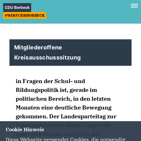
CDU Borbeck
#WIRFUERBORBECK
Mitgliederoffene
Kreisausschusssitzung
in Fragen der Schul- und
Bildungspolitik ist, gerade im
politischen Bereich, in den letzten
Monaten eine deutliche Bewegung
gekommen. Der Landesparteitag zur
Jahresmitte hatte diese Fragen als
Cookie Hinweis
zentrales Thema und auch der
Diese Webseite verwendet Cookies, die notwendig