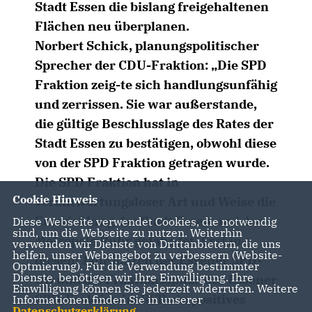
Stadt Essen die bislang freigehaltenen
Flächen neu überplanen.
Norbert Schick, planungspolitischer
Sprecher der CDU-Fraktion: „Die SPD
Fraktion zeig-te sich handlungsunfähig
und zerrissen. Sie war außerstande,
die gültige Beschlusslage des Rates der
Stadt Essen zu bestätigen, obwohl diese
von der SPD Fraktion getragen wurde.
Die SPD Fraktion hat in
Cookie Hinweis
verantwortungsloser Art und Weise die
Entwicklung der Stadt Essen und der
Diese Webseite verwendet Cookies, die notwendig
sind, um die Webseite zu nutzen. Weiterhin
Metropole Ruhr gefährdet. Erst in
verwenden wir Dienste von Drittanbietern, die uns
helfen, unser Webangebot zu verbessern (Website-
diesem Jahr hatten der Essener SPD-
Optmierung). Für die Verwendung bestimmter
Dienste, benötigen wir Ihre Einwilligung. Ihre
OB und die Fraktionsspitze der Essener
Einwilligung können Sie jederzeit widerrufen. Weitere
SPD-Fraktion im RVR ein positives
Informationen finden Sie in unserer
Datenschutzerklärung
.