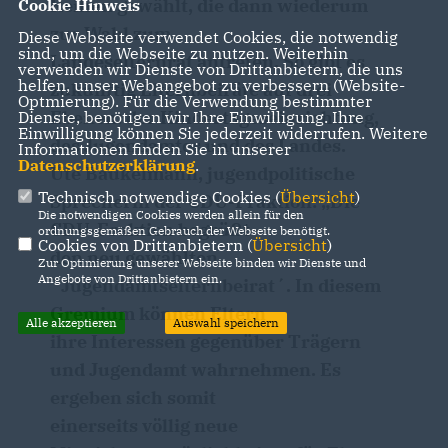
Reihen gewählt, die dann wiederum
Cookie Hinweis
zur Wahl zum
Diese Webseite verwendet Cookies, die notwendig
sind, um die Webseite zu nutzen. Weiterhin
Landeselternrat antreten. So gibt es
verwenden wir Dienste von Drittanbietern, die uns
helfen, unser Webangebot zu verbessern (Website-
zukünftig Elternbeiräte auf drei
Optmierung). Für die Verwendung bestimmter
Ebenen: der Kindertageseinrichtung,
Dienste, benötigen wir Ihre Einwilligung. Ihre
Einwilligung können Sie jederzeit widerrufen. Weitere
des Jugendamtes und des Landes.
Informationen finden Sie in unserer
Datenschutzerklärung
.
Ute Baukelmann, jugendpolitische
Technisch notwendige Cookies (
Übersicht
)
Sprecherin der CDU-Fraktion: „Die
Die notwendigen Cookies werden allein für den
CDU-Fraktion begrüßt
ordnungsgemäßen Gebrauch der Webseite benötigt.
Cookies von Drittanbietern (
Übersicht
)
den neu gewählten
Zur Optimierung unserer Webseite binden wir Dienste und
Angebote von Drittanbietern ein.
`Jugendamtselternbeirat´. In diesem
Gremium können Eltern
Alle akzeptieren
Auswahl speichern
ihre Interessen gegenüber Trägern
und Jugendamt wahrnehmen. Es
ergeben sich somit
einerseits völlig neue