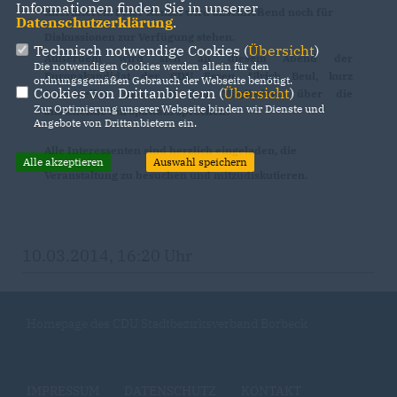
Informationen finden Sie in unserer
informieren. Peter Renzel wird anschließend noch für
Datenschutzerklärung
.
Diskussionen zur Verfügung stehen.
Technisch notwendige Cookies (
Übersicht
)
Außerdem wird sich an diesem Abend der
Die notwendigen Cookies werden allein für den
Europakandidat der CDU Essen, Ulrich Beul, kurz
ordnungsgemäßen Gebrauch der Webseite benötigt.
Cookies von Drittanbietern (
Übersicht
)
vorzustellen und mit den Mitgliedern über die
Zur Optimierung unserer Webseite binden wir Dienste und
anstehende Europawahl sprechen.
Angebote von Drittanbietern ein.
Alle Interessenten sind herzlich eingeladen, die
Alle akzeptieren
Auswahl speichern
Veranstaltung zu besuchen und mitzudiskutieren.
10.03.2014, 16:20 Uhr
Homepage des CDU Stadtbezirksverband Borbeck
IMPRESSUM
DATENSCHUTZ
KONTAKT