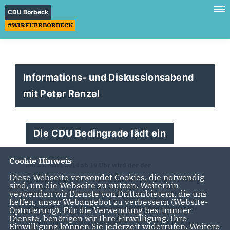
CDU Borbeck
#WIRFUERBORBECK
Informations- und Diskussionsabend
mit Peter Renzel
Die CDU Bedingrade lädt ein
Cookie Hinweis
Am 25. März 2014 ab 19 Uhr wird der der
Diese Webseite verwendet Cookies, die notwendig
Sozialdezernenten der Stadt Essen, Peter Renzel, bei der
sind, um die Webseite zu nutzen. Weiterhin
verwenden wir Dienste von Drittanbietern, die uns
CDU Bedingrade in der Gaststätte Große Segerath
helfen, unser Webangebot zu verbessern (Website-
(Lohstraße 83) zu Gast sein, um die Mitgliedern über die
Optmierung). Für die Verwendung bestimmter
Dienste, benötigen wir Ihre Einwilligung. Ihre
sozialpolitischen Herausforderungen der Stadt Essen zu
Einwilligung können Sie jederzeit widerrufen. Weitere