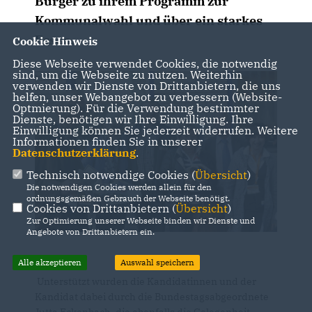
Bürger zu ihrem Programm zur
Kommunalwahl und über ein starkes
Essen.
Cookie Hinweis
Diese Webseite verwendet Cookies, die notwendig
sind, um die Webseite zu nutzen. Weiterhin
verwenden wir Dienste von Drittanbietern, die uns
helfen, unser Webangebot zu verbessern (Website-
Optmierung). Für die Verwendung bestimmter
Dienste, benötigen wir Ihre Einwilligung. Ihre
Einwilligung können Sie jederzeit widerrufen. Weitere
Informationen finden Sie in unserer
Datenschutzerklärung
.
Technisch notwendige Cookies (
Übersicht
)
Die notwendigen Cookies werden allein für den
ordnungsgemäßen Gebrauch der Webseite benötigt.
Cookies von Drittanbietern (
Übersicht
)
Zur Optimierung unserer Webseite binden wir Dienste und
Angebote von Drittanbietern ein.
Alle akzeptieren
Auswahl speichern
Unterstützt wurden die Kandidatinnen und der
Kandidat dabei durch die Bundestagsabgeordnete