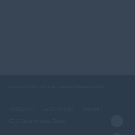
Homepage des CDU Stadtbezirksverband Borbeck
IMPRESSUM
DATENSCHUTZ
KONTAKT
CDU Kreisverband Essen