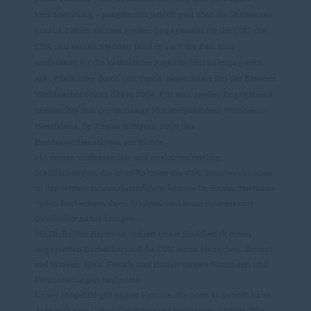
Verantwortung – prägten ihn jedoch weit über die Studienzeit
hinaus. Neben seinem großen Engagement für die CDU, die
CDA und seinen Stadtteil fand er auch die Zeit, sich
umfassend für die katholische Jugendarbeit zu engagieren.
Als „Pfadfinder durch und durch“ bezeichnete ihn der Essener
Weihbischof Franz Grave 2004. Für sein großes Engagement
überreichte ihm der damalige Ministerpräsident Nordrhein-
Westfalens, Dr. Jürgen Rüttgers, 2009 das
Bundesverdienstkreuz am Bande.
Mit seinen umfassenden und anekdotenreichen
Stadtführungen, die er im Rahmen der CDU Sommeraktionen
in den letzten Jahren durchführte, konnte Dr. Baldur Hermans
vielen Borbeckern ihren Stadtteil und seine interessante
Geschichte näher bringen.
Mit Dr. Baldur Hermans verliert unser Stadtbezirk einen
engagierten Borbecker und die CDU einen Menschen, der mit
viel Wissen, Elan, Freude und Humor unsere Sitzungen und
Veranstaltungen begleitete.
Unser Mitgefühl gilt seiner Familie, die noch so gehofft hatte,
dass sich sein Gesundheitszustand verbessern könnte. Wir