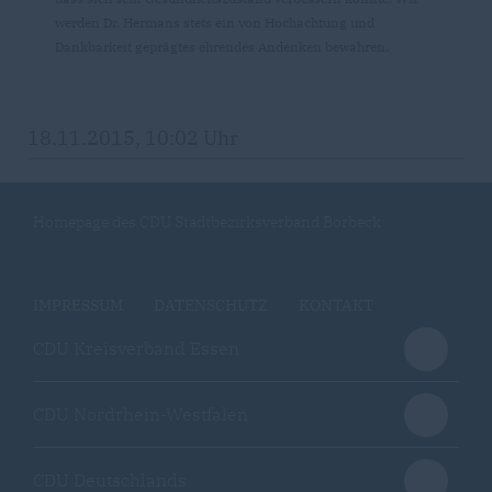
werden Dr. Hermans stets ein von Hochachtung und
Dankbarkeit geprägtes ehrendes Andenken bewahren.
18.11.2015, 10:02 Uhr
Homepage des CDU Stadtbezirksverband Borbeck
IMPRESSUM
DATENSCHUTZ
KONTAKT
CDU Kreisverband Essen
CDU Nordrhein-Westfalen
CDU Deutschlands