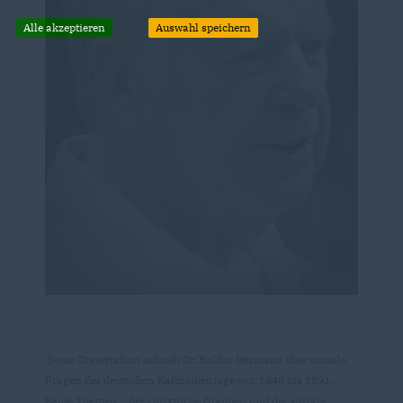
Alle akzeptieren
Auswahl speichern
Seine Dissertation schrieb Dr. Baldur Hermans über soziale
Fragen der deutschen Katholikentage von 1848 bis 1891.
Beide Themen – der christliche Glauben und die soziale