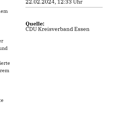
22.02.2024, 12:33 Uhr
 dem
Quelle:
CDU Kreisverband Essen
er
 und
ierte
hrem
te